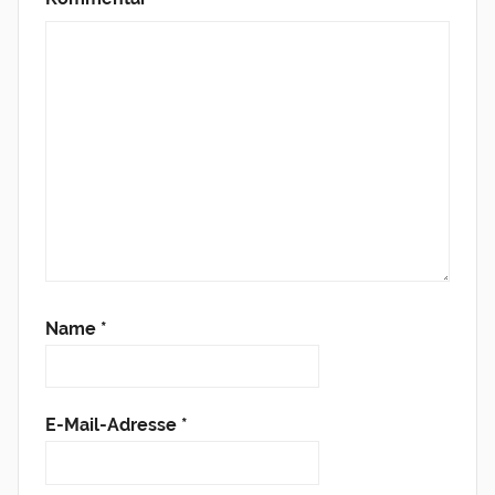
e
e
f
t
t
n
)
)
e
t
)
Name
*
E-Mail-Adresse
*