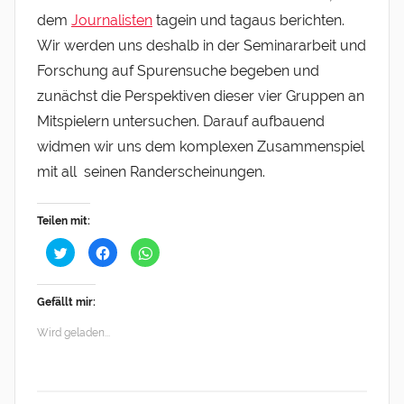
dem
Journalisten
tagein und tagaus berichten.
Wir werden uns deshalb in der Seminararbeit und
Forschung auf Spurensuche begeben und
zunächst die Perspektiven dieser vier Gruppen an
Mitspielern untersuchen. Darauf aufbauend
widmen wir uns dem komplexen Zusammenspiel
mit all seinen Randerscheinungen.
Teilen mit:
K
K
K
l
l
l
i
i
i
c
c
c
k
k
k
Gefällt mir:
,
,
e
u
u
n
m
m
,
Wird geladen...
ü
a
u
b
u
m
e
f
a
r
F
u
T
a
f
w
c
W
i
e
h