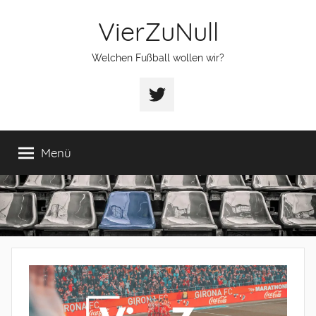
Zum
VierZuNull
Inhalt
springen
Welchen Fußball wollen wir?
Twitter
Menü