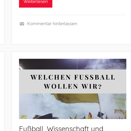
Weiterlesen
Kommentar hinterlassen
O
u
t
p
u
t
Fußball, Wissenschaft und