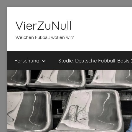
Zum
Inhalt
VierZuNull
springen
Welchen Fußball wollen wir?
Forschung
Studie: Deutsche Fußball-Basis