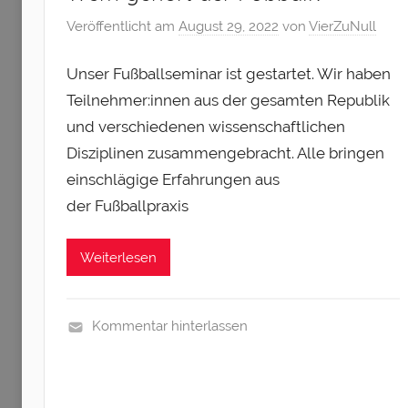
e
Veröffentlicht am
August 29, 2022
von
VierZuNull
g
o
Unser Fußballseminar ist gestartet. Wir haben
r
i
Teilnehmer:innen aus der gesamten Republik
z
und verschiedenen wissenschaftlichen
e
Disziplinen zusammengebracht. Alle bringen
d
einschlägige Erfahrungen aus
der Fußballpraxis
Weiterlesen
Kommentar hinterlassen
O
u
t