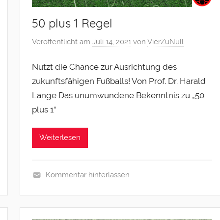
50 plus 1 Regel
Veröffentlicht am
Juli 14, 2021
von
VierZuNull
Nutzt die Chance zur Ausrichtung des
zukunftsfähigen Fußballs! Von Prof. Dr. Harald
Lange Das unumwundene Bekenntnis zu „50
plus 1“
Weiterlesen
Kommentar hinterlassen
U
n
c