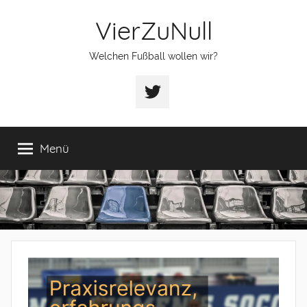
Zum
VierZuNull
Inhalt
springen
Welchen Fußball wollen wir?
Twitter
Menü