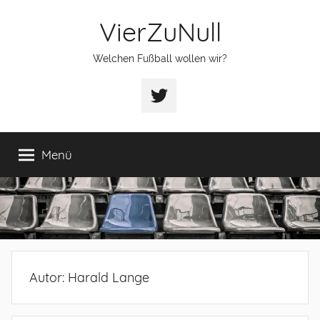
Zum
VierZuNull
Inhalt
springen
Welchen Fußball wollen wir?
Twitter
Menü
Autor:
Harald Lange