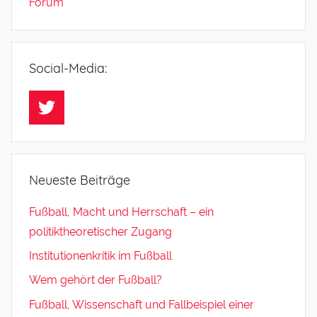
Forum
i
z
e
d
Social-Media:
Twitter
Neueste Beiträge
Fußball, Macht und Herrschaft – ein
politiktheoretischer Zugang
Institutionenkritik im Fußball
Wem gehört der Fußball?
Fußball, Wissenschaft und Fallbeispiel einer