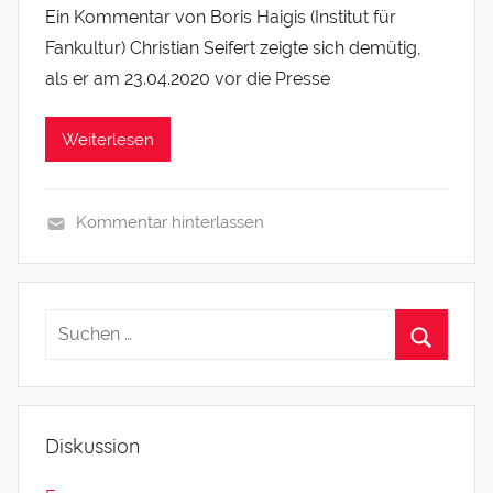
Ein Kommentar von Boris Haigis (Institut für
Fankultur) Christian Seifert zeigte sich demütig,
als er am 23.04.2020 vor die Presse
Weiterlesen
Kommentar hinterlassen
U
n
c
a
t
e
g
Diskussion
o
r